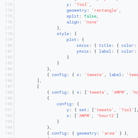
y
: 
'Tool'
,
geometry
: 
'rectangle'
,
split
: 
false
,
align
: 
'none'
                },
style
: {
plot
: {
xAxis
: { 
title
: { 
color
:
yAxis
: { 
label
: { 
color
:
                    }
                }
            },
            { 
config
: { 
x
: 
'tweets'
, 
label
: 
'twe
        ],
        [
            { 
config
: { 
x
: [
'tweets'
, 
'AMPM'
, 
'h
            {
config
: {
y
: { 
set
: [
'tweets'
, 
'Tool'
]
x
: [
'AMPM'
, 
'hour12'
]
                }
            },
            { 
config
: { 
geometry
: 
'area'
 } },