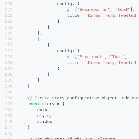
config
: {
y
: [
'Businessman'
, 
'Tool'
],
title
: 
'Times Trump Tweeted 
                }
            }
        ],
        [
            {
config
: {
y
: [
'President'
, 
'Tool'
],
title
: 
'Times Trump Tweeted 
                }
            }
        ]
    ]
// Create story configuration object, add da
const
 story = {
        data,
        style,
        slides
    }
// Set the size of the HTML element