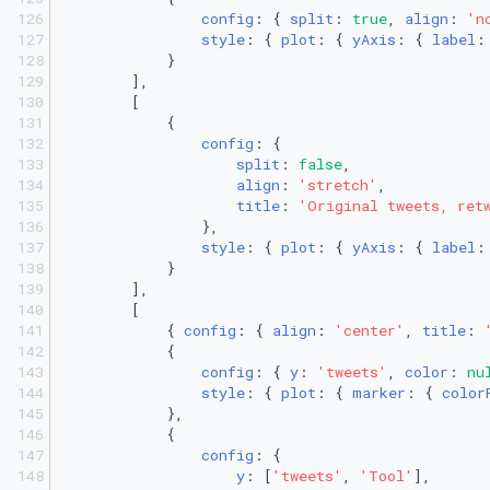
config
: { 
split
: 
true
, 
align
: 
'n
style
: { 
plot
: { 
yAxis
: { 
label
:
            }
        ],
        [
            {
config
: {
split
: 
false
,
align
: 
'stretch'
,
title
: 
'Original tweets, ret
                },
style
: { 
plot
: { 
yAxis
: { 
label
:
            }
        ],
        [
            { 
config
: { 
align
: 
'center'
, 
title
: 
            {
config
: { 
y
: 
'tweets'
, 
color
: 
nu
style
: { 
plot
: { 
marker
: { 
color
            },
            {
config
: {
y
: [
'tweets'
, 
'Tool'
],