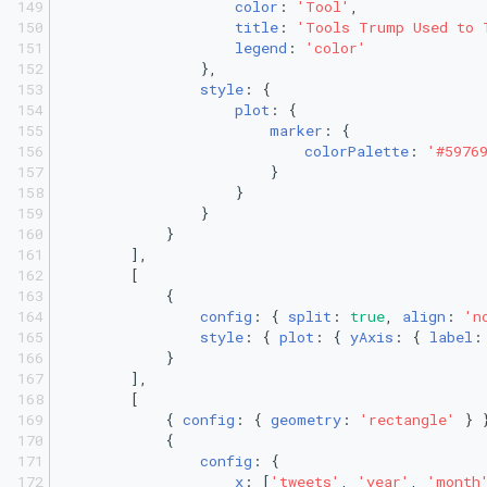
color
: 
'Tool'
,
title
: 
'Tools Trump Used to 
legend
: 
'color'
                },
style
: {
plot
: {
marker
: {
colorPalette
: 
'#5976
                        }
                    }
                }
            }
        ],
        [
            {
config
: { 
split
: 
true
, 
align
: 
'n
style
: { 
plot
: { 
yAxis
: { 
label
:
            }
        ],
        [
            { 
config
: { 
geometry
: 
'rectangle'
 } 
            {
config
: {
x
: [
'tweets'
, 
'year'
, 
'month