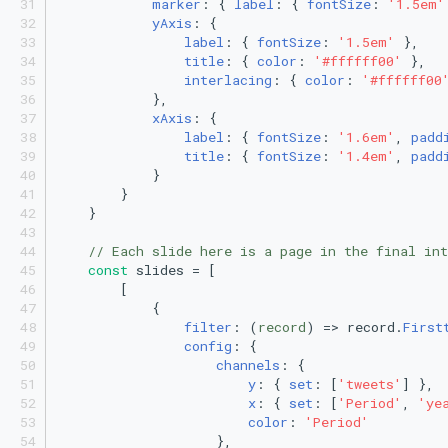
marker
: { 
label
: { 
fontSize
: 
'1.5em'
yAxis
: {
label
: { 
fontSize
: 
'1.5em'
 },
title
: { 
color
: 
'#ffffff00'
 },
interlacing
: { 
color
: 
'#ffffff00
            },
xAxis
: {
label
: { 
fontSize
: 
'1.6em'
, 
padd
title
: { 
fontSize
: 
'1.4em'
, 
padd
            }
        }
    }
// Each slide here is a page in the final int
const
 slides = [
        [
            {
filter
: 
(
record
) =>
 record.
First
config
: {
channels
: {
y
: { 
set
: [
'tweets'
] },
x
: { 
set
: [
'Period'
, 
'ye
color
: 
'Period'
                    },