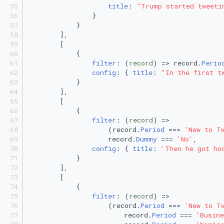
title
: 
"Trump started tweeti
                }
            }
        ],
        [
            {
filter
: 
(
record
) =>
 record.
Perio
config
: { 
title
: 
"In the first t
            }
        ],
        [
            {
filter
: 
(
record
) =>
                    (record.
Period
 === 
'New to T
                    record.
Dummy
 === 
'No'
,
config
: { 
title
: 
'Then he got ho
            }
        ],
        [
            {
filter
: 
(
record
) =>
                    (record.
Period
 === 
'New to T
                        record.
Period
 === 
'Busin