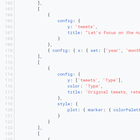
        ],
        [
            {
config
: {
y
: 
'tweets'
,
title
: 
"Let's focus on the n
                }
            },
            { 
config
: { 
x
: { 
set
: [
'year'
, 
'mont
        ],
        [
            {
config
: {
y
: [
'tweets'
, 
'Type'
],
color
: 
'Type'
,
title
: 
'Original tweets, ret
                },
style
: {
plot
: { 
marker
: { 
colorPalet
                }
            }
        ],
        [
            {