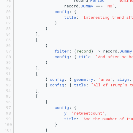
                        record.
Period
 === 
'Nomin
                    record.
Dummy
 === 
'No'
,
config
: {
title
: 
'Interesting trend af
                }
            }
        ],
        [
            {
filter
: 
(
record
) =>
 record.
Dummy
config
: { 
title
: 
'And after he b
            }
        ],
        [
            { 
config
: { 
geometry
: 
'area'
, 
align
:
            { 
config
: { 
title
: 
"All of Trump's t
        ],
        [
            {
config
: {
y
: 
'retweetcount'
,
title
: 
'And the number of ti
                }
            }