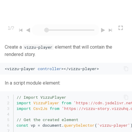
s
e
a
r
c
Create a
element that will contain the
vizzu-player
rendered story.
h
i
<
vizzu-player
controller
>
</
vizzu-player
>
n
In a script module element:
g
// Import VizzuPlayer
import
VizzuPlayer
from
'https://cdn.jsdelivr.ne
import
Csv2Js
from
'https://vizzu-story.vizzuhq.
// Get the created element
const
 vp = 
document
.
querySelector
(
'vizzu-player'