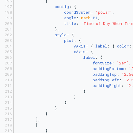
            {
config
: {
coordSystem
: 
'polar'
,
angle
: 
Math
.
PI
,
title
: 
'Time of Day When Tru
                },
style
: {
plot
: {
yAxis
: { 
label
: { 
color
:
xAxis
: {
label
: {
fontSize
: 
'2em'
,
paddingBottom
: 
'
paddingTop
: 
'2.5
paddingLeft
: 
'2.
paddingRight
: 
'2
                            }
                        }
                    }
                }
            }
        ],
        [
            {